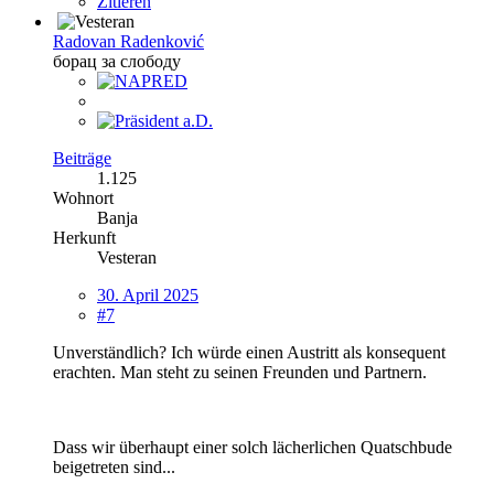
Zitieren
Radovan Radenković
борац за слободу
Beiträge
1.125
Wohnort
Banja
Herkunft
Vesteran
30. April 2025
#7
Unverständlich? Ich würde einen Austritt als konsequent
erachten. Man steht zu seinen Freunden und Partnern.
Dass wir überhaupt einer solch lächerlichen Quatschbude
beigetreten sind...