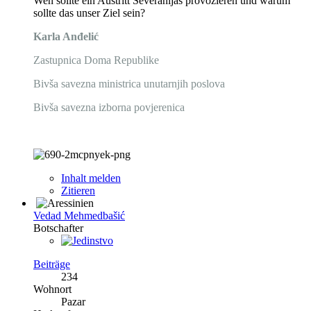
Wen sollte ein Austritt Severanijas provozieren und warum
sollte das unser Ziel sein?
Karla Anđelić
Zastupnica Doma Republike
Bivša savezna ministrica unutarnjih poslova
Bivša savezna izborna povjerenica
Inhalt melden
Zitieren
Vedad Mehmedbašić
Botschafter
Beiträge
234
Wohnort
Pazar