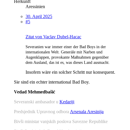
Herkunft
Aressinien
30. April 2025
#5
Zitat von Vaclav Dubel-Hacac
Severanien war immer einer der Bad Boys
in der
internationalen Welt. Generäle mit Narben und
Augenklappen, provokante Maßnahmen gegenüber
dem Ausland, das ist es, was dieses Land ausmacht.
Insofern wäre ein solcher Schritt nur konsequent.
Sie sind ein echter international Bad Boy.
Vedad Mehmedbašić
Severanski ambasador u
Kedariji
Predsjednik Upravnog odbora
Arsenala Aresinija
Bivši ministar vanjskih poslova Savezne Republike