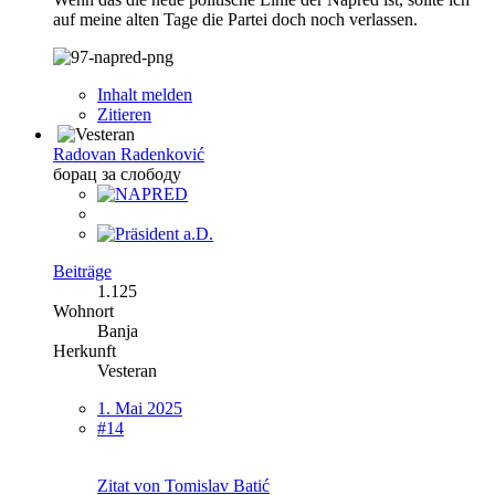
auf meine alten Tage die Partei doch noch verlassen.
Inhalt melden
Zitieren
Radovan Radenković
борац за слободу
Beiträge
1.125
Wohnort
Banja
Herkunft
Vesteran
1. Mai 2025
#14
Zitat von Tomislav Batić