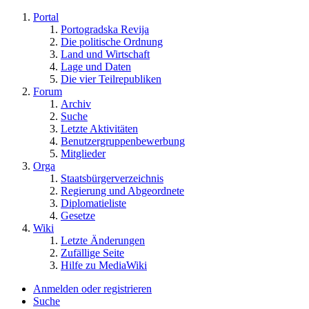
Portal
Portogradska Revija
Die politische Ordnung
Land und Wirtschaft
Lage und Daten
Die vier Teilrepubliken
Forum
Archiv
Suche
Letzte Aktivitäten
Benutzergruppenbewerbung
Mitglieder
Orga
Staatsbürgerverzeichnis
Regierung und Abgeordnete
Diplomatieliste
Gesetze
Wiki
Letzte Änderungen
Zufällige Seite
Hilfe zu MediaWiki
Anmelden oder registrieren
Suche