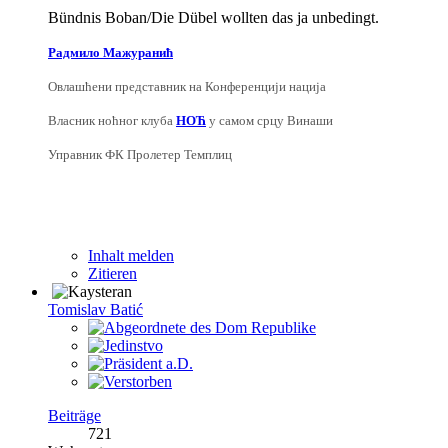
Bündnis Boban/Die Dübel wollten das ja unbedingt.
Радмило Мажуранић
Овлашћени представник на Конференцији нација
Власник ноћног клуба
НОЋ
у самом срцу Винаши
Управник ФК Пролетер Темплиц
Inhalt melden
Zitieren
Tomislav Batić
Beiträge
721