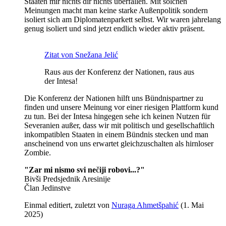
Staaten mir nichts dir nichts überfallen. Mit solchen
Meinungen macht man keine starke Außenpolitik sondern
isoliert sich am Diplomatenparkett selbst. Wir waren jahrelang
genug isoliert und sind jetzt endlich wieder aktiv präsent.
Zitat von Snežana Jelić
Raus aus der Konferenz der Nationen, raus aus
der Intesa!
Die Konferenz der Nationen hilft uns Bündnispartner zu
finden und unsere Meinung vor einer riesigen Plattform kund
zu tun. Bei der Intesa hingegen sehe ich keinen Nutzen für
Severanien außer, dass wir mit politisch und gesellschaftlich
inkompatiblen Staaten in einem Bündnis stecken und man
anscheinend von uns erwartet gleichzuschalten als hirnloser
Zombie.
"Zar mi nismo svi ne
č
iji robovi...?"
Bivši Predsjednik Aresinije
Član Jedinstve
Einmal editiert, zuletzt von
Nuraga Ahmetšpahić
(
1. Mai
2025
)