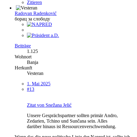
Zitieren
Radovan Radenković
борац за слободу
Beiträge
1.125
Wohnort
Banja
Herkunft
Vesteran
1. Mai 2025
#13
Zitat von Snežana Jelić
Unsere Gesprächspartner sollten primär Andro,
Zedarien, Tchino und Sunčana sein. Alles
darüber hinaus ist Ressourcenverschwendung.
Wenn das die neue politische Linie der Napred ist, sollte ich