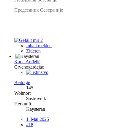
Председник Севераније
2
Inhalt melden
Zitieren
Karla Anđelić
Crvenogardejac
Beiträge
145
Wohnort
Sastrovnik
Herkunft
Kaysteran
1. Mai 2025
#18