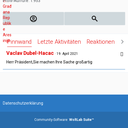
Profil-Aufrufe
1.953
Pinnwand
Letzte Aktivitäten
Reaktionen
Üb
Vaclav Dubel-Hacac
19. April 2021
Herr Präsident,Sie machen Ihre Sache großartig
Datenschutzerklärung
Community-Software:
WoltLab Suite™