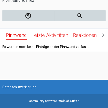
Profil-Aufrufe
1.102
Pinnwand
Letzte Aktivitäten
Reaktionen
Üb
Es wurden noch keine Einträge an der Pinnwand verfasst.
Datenschutzerklärung
Community-Software:
WoltLab Suite™