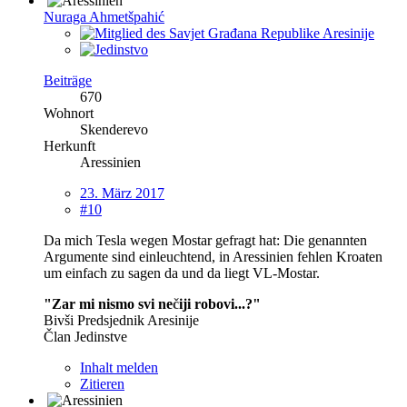
Nuraga Ahmetšpahić
Beiträge
670
Wohnort
Skenderevo
Herkunft
Aressinien
23. März 2017
#10
Da mich Tesla wegen Mostar gefragt hat: Die genannten
Argumente sind einleuchtend, in Aressinien fehlen Kroaten
um einfach zu sagen da und da liegt VL-Mostar.
"Zar mi nismo svi ne
č
iji robovi...?"
Bivši Predsjednik Aresinije
Član Jedinstve
Inhalt melden
Zitieren