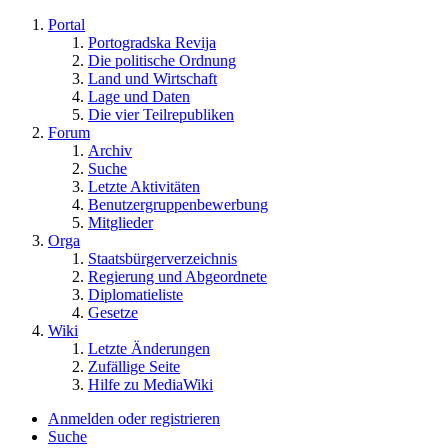
Portal
Portogradska Revija
Die politische Ordnung
Land und Wirtschaft
Lage und Daten
Die vier Teilrepubliken
Forum
Archiv
Suche
Letzte Aktivitäten
Benutzergruppenbewerbung
Mitglieder
Orga
Staatsbürgerverzeichnis
Regierung und Abgeordnete
Diplomatieliste
Gesetze
Wiki
Letzte Änderungen
Zufällige Seite
Hilfe zu MediaWiki
Anmelden oder registrieren
Suche