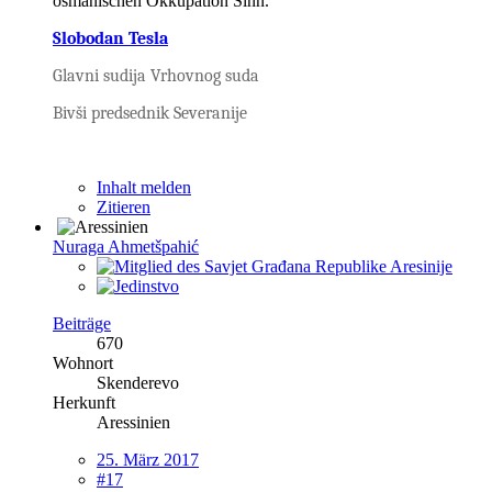
osmanischen Okkupation Sinn.
Slobodan Tesla
Glavni sudija Vrhovnog suda
Bivši predsednik Severanije
Inhalt melden
Zitieren
Nuraga Ahmetšpahić
Beiträge
670
Wohnort
Skenderevo
Herkunft
Aressinien
25. März 2017
#17