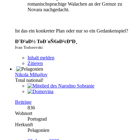
romanischsprachige Walachen an der Grenze zu
Novara nachgedacht.
Ist das ein konkreter Plan oder nur so ein Gedankenspiel?
Ð˜Ð²aÐ½ ToÐ´oÑ€oÐ²cÐºÐ¸
Ivan Todorovski
Inhalt melden
Zitieren
Nikola Mihajlov
Total national!
Beiträge
836
Wohnort
Portograd
Herkunft
Pelagonien