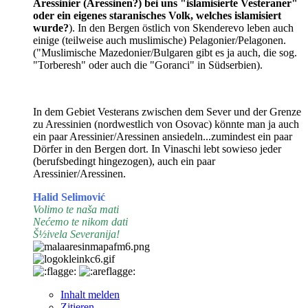
Aressinier (Aressinen?) bei uns "islamisierte Vesteraner"
oder ein eigenes staranisches Volk, welches islamisiert
wurde?
). In den Bergen östlich von Skenderevo leben auch
einige (teilweise auch muslimische) Pelagonier/Pelagonen.
("Muslimische Mazedonier/Bulgaren gibt es ja auch, die sog.
"Torberesh" oder auch die "Goranci" in Südserbien).
In dem Gebiet Vesterans zwischen dem Sever und der Grenze
zu Aressinien (nordwestlich von Osovac) könnte man ja auch
ein paar Aressinier/Aressinen ansiedeln...zumindest ein paar
Dörfer in den Bergen dort. In Vinaschi lebt sowieso jeder
(berufsbedingt hingezogen), auch ein paar
Aressinier/Aressinen.
Halid Selimović
Volimo te naša mati
Nećemo te nikom dati
Š½ivela Severanija!
Inhalt melden
Zitieren