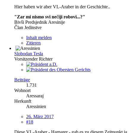
Hier haben wir aber VL-Araber in der Geschichte..
"Zar mi nismo svi ne
č
iji robovi...?"
Bivši Predsjednik Aresinije
Član Jedinstve
Inhalt melden
Zitieren
Slobodan Tesla
Vorsitzender Richter
Beiträge
1.731
Wohnort
Aressaraj
Herkunft
Aressinien
26. März 2017
#18
Diese VL-Araber - Harnarer - gab es zu diesem Zeitpunkt ja