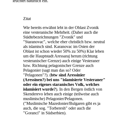
leuchtet natürlich ein.
Zitat
Wie bereits erwähnt lebt in der Oblast Zvonik
eine vesteranische Mehrheit. (Daher auch die
Städtebezeichnungen "Zvonik" und
"Staranovac", welche eher christlich bzw. neutral
als islamisch sind. Karanovac im Osten der
Oblast ist schon wieder 50% zu 50%) Klar leben
um die Hauptstadt Aressaraj herum (richtung
vesteranischer Grenze) auch einige Vesteraner
bzw. Richtung pelagonischer Grenze auch
Pelagonier (sagt man das so? Oder
"Pelagonen"?). (
btw sind Aressinier
(Aressinen?) bei uns "islamisierte Vesteraner"
oder ein eigenes staranisches Volk, welches
islamisiert wurde?
). In den Bergen östlich von
Skenderevo leben auch einige (teilweise auch
muslimische) Pelagonier/Pelagonen.
("Muslimische Mazedonier/Bulgaren gibt es ja
auch, die sog. "Torberesh" oder auch die
"Goranci" in Südserbien).