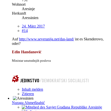
Wohnort
Aresinje
Herkunft
Aressinien
24. März 2017
#14
Auf
http://www.severanija.net/das-land/
ist es Skenderovo,
oder?
Edin Handanović
Ministar unutrašnjih poslova
Inhalt melden
Zitieren
Nuraga Ahmetšpahić