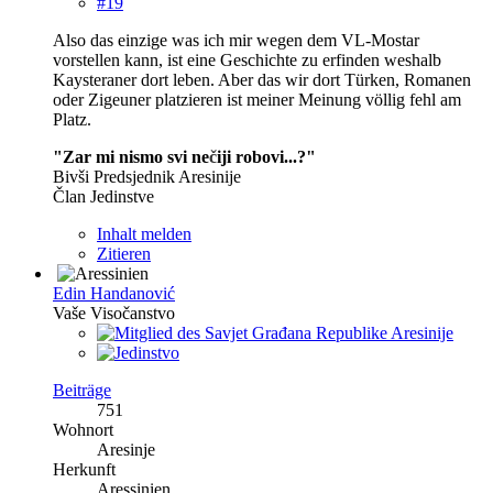
#19
Also das einzige was ich mir wegen dem VL-Mostar
vorstellen kann, ist eine Geschichte zu erfinden weshalb
Kaysteraner dort leben. Aber das wir dort Türken, Romanen
oder Zigeuner platzieren ist meiner Meinung völlig fehl am
Platz.
"Zar mi nismo svi ne
č
iji robovi...?"
Bivši Predsjednik Aresinije
Član Jedinstve
Inhalt melden
Zitieren
Edin Handanović
Vaše Visočanstvo
Beiträge
751
Wohnort
Aresinje
Herkunft
Aressinien