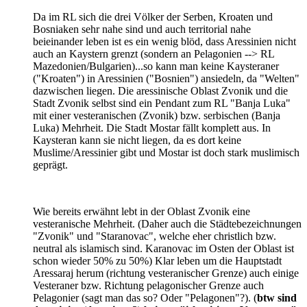
Da im RL sich die drei Völker der Serben, Kroaten und
Bosniaken sehr nahe sind und auch territorial nahe
beieinander leben ist es ein wenig blöd, dass Aressinien nicht
auch an Kaystern grenzt (sondern an Pelagonien --> RL
Mazedonien/Bulgarien)...so kann man keine Kaysteraner
("Kroaten") in Aressinien ("Bosnien") ansiedeln, da "Welten"
dazwischen liegen. Die aressinische Oblast Zvonik und die
Stadt Zvonik selbst sind ein Pendant zum RL "Banja Luka"
mit einer vesteranischen (Zvonik) bzw. serbischen (Banja
Luka) Mehrheit. Die Stadt Mostar fällt komplett aus. In
Kaysteran kann sie nicht liegen, da es dort keine
Muslime/Aressinier gibt und Mostar ist doch stark muslimisch
geprägt.
Wie bereits erwähnt lebt in der Oblast Zvonik eine
vesteranische Mehrheit. (Daher auch die Städtebezeichnungen
"Zvonik" und "Staranovac", welche eher christlich bzw.
neutral als islamisch sind. Karanovac im Osten der Oblast ist
schon wieder 50% zu 50%) Klar leben um die Hauptstadt
Aressaraj herum (richtung vesteranischer Grenze) auch einige
Vesteraner bzw. Richtung pelagonischer Grenze auch
Pelagonier (sagt man das so? Oder "Pelagonen"?). (
btw sind