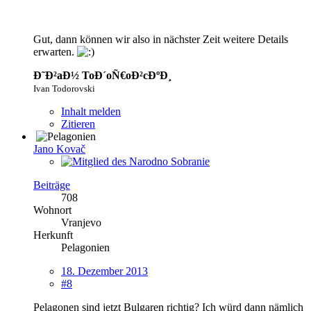
Gut, dann können wir also in nächster Zeit weitere Details
erwarten.
Ð˜Ð²aÐ½ ToÐ´oÑ€oÐ²cÐºÐ¸
Ivan Todorovski
Inhalt melden
Zitieren
Jano Kovač
Beiträge
708
Wohnort
Vranjevo
Herkunft
Pelagonien
18. Dezember 2013
#8
Pelagonen sind jetzt Bulgaren richtig? Ich würd dann nämlich