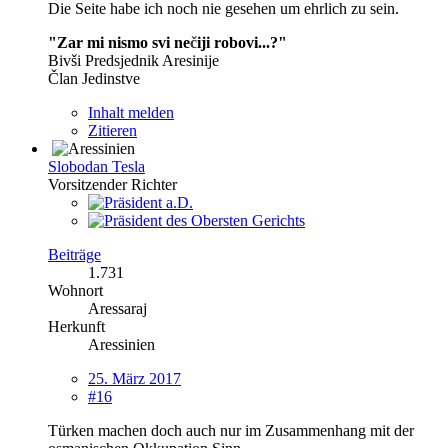
Die Seite habe ich noch nie gesehen um ehrlich zu sein.
"Zar mi nismo svi ne
č
iji robovi...?"
Bivši Predsjednik Aresinije
Član Jedinstve
Inhalt melden
Zitieren
Slobodan Tesla
Vorsitzender Richter
Beiträge
1.731
Wohnort
Aressaraj
Herkunft
Aressinien
25. März 2017
#16
Türken machen doch auch nur im Zusammenhang mit der