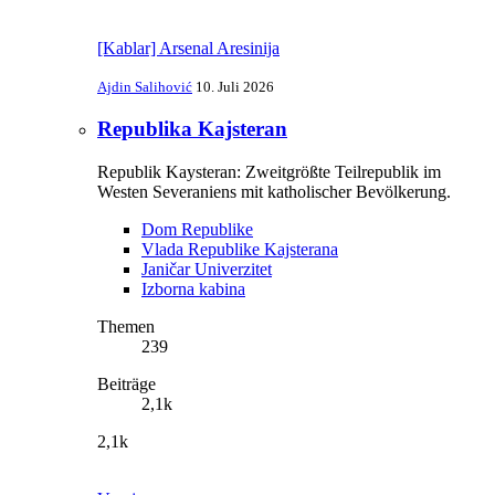
[Kablar] Arsenal Aresinija
Ajdin Salihović
10. Juli 2026
Republika Kajsteran
Republik Kaysteran: Zweitgrößte Teilrepublik im
Westen Severaniens mit katholischer Bevölkerung.
Dom Republike
Vlada Republike Kajsterana
Janičar Univerzitet
Izborna kabina
Themen
239
Beiträge
2,1k
2,1k