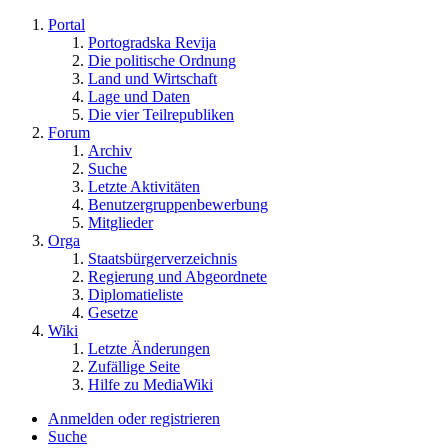
Portal
Portogradska Revija
Die politische Ordnung
Land und Wirtschaft
Lage und Daten
Die vier Teilrepubliken
Forum
Archiv
Suche
Letzte Aktivitäten
Benutzergruppenbewerbung
Mitglieder
Orga
Staatsbürgerverzeichnis
Regierung und Abgeordnete
Diplomatieliste
Gesetze
Wiki
Letzte Änderungen
Zufällige Seite
Hilfe zu MediaWiki
Anmelden oder registrieren
Suche