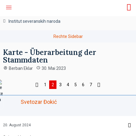
Institut severanskih naroda
Karte - Überarbeitung der
Stammdaten
Berban Eklər
30. Mai 2023
1
2
3
4
5
6
7
Svetozar Đokić
20. August 2024