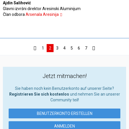
Ajdin Salihović
Glavni izvršni direktor Aresinski Aluminijum
Član odbora
Arsenala Aresinija
1
2
3
4
5
6
7
Jetzt mitmachen!
Sie haben noch kein Benutzerkonto auf unserer Seite?
Registrieren Sie sich kostenlos
und nehmen Sie an unserer
Community teil!
BENUTZERKONTO ERSTELLEN
ANMELDEN