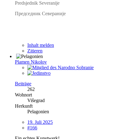
Predsjednik Severanije
Председник Севераније
Inhalt melden
Zitieren
Plamen Nikolov
Beiträge
262
Wohnort
Višegrad
Herkunft
Pelagonien
19. Juli 2025
#166
Ein echtes Kunstwerk!