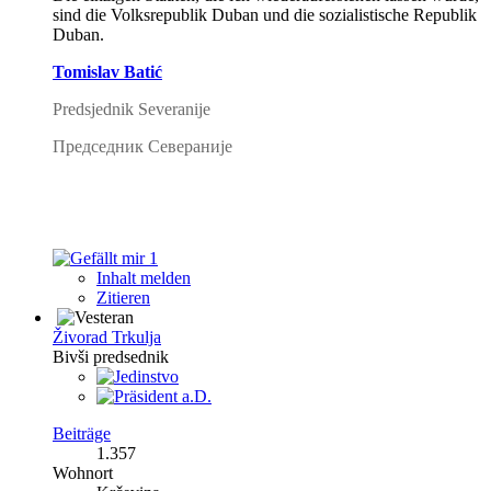
sind die Volksrepublik Duban und die sozialistische Republik
Duban.
Tomislav Batić
Predsjednik Severanije
Председник Севераније
1
Inhalt melden
Zitieren
Živorad Trkulja
Bivši predsednik
Beiträge
1.357
Wohnort