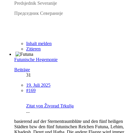
Predsjednik Severanije
Председник Севераније
Inhalt melden
Zitieren
Futunische Hegemonie
Beiträge
31
19. Juli 2025
#169
Zitat von Živorad Trkulja
...
basierend auf der Sternentraumblüte und den fünf heiligen
Städten bzw den fünf futunischen Reichen Futuna, Lehim,
Khadesh, Deret und Hatha. Die andere Flagge wird immer