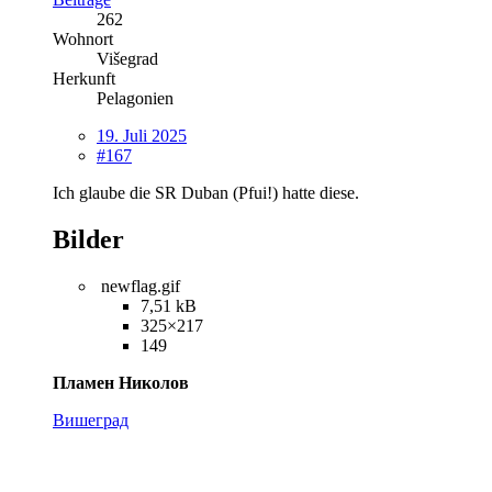
262
Wohnort
Višegrad
Herkunft
Pelagonien
19. Juli 2025
#167
Ich glaube die SR Duban (Pfui!) hatte diese.
Bilder
newflag.gif
7,51 kB
325×217
149
Пламен Николов
Вишеград