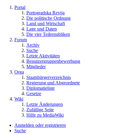
Portal
Portogradska Revija
Die politische Ordnung
Land und Wirtschaft
Lage und Daten
Die vier Teilrepubliken
Forum
Archiv
Suche
Letzte Aktivitäten
Benutzergruppenbewerbung
Mitglieder
Orga
Staatsbürgerverzeichnis
Regierung und Abgeordnete
Diplomatieliste
Gesetze
Wiki
Letzte Änderungen
Zufällige Seite
Hilfe zu MediaWiki
Anmelden oder registrieren
Suche