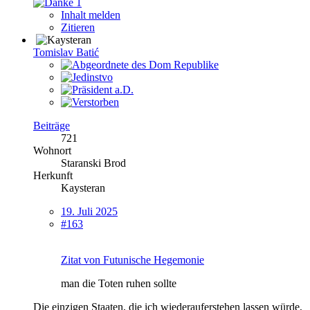
1
Inhalt melden
Zitieren
Tomislav Batić
Beiträge
721
Wohnort
Staranski Brod
Herkunft
Kaysteran
19. Juli 2025
#163
Zitat von Futunische Hegemonie
man die Toten ruhen sollte
Die einzigen Staaten, die ich wiederauferstehen lassen würde,