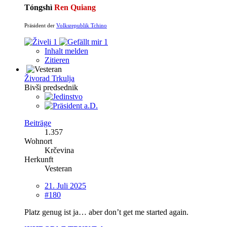
Tóngshì
Ren Quiang
Präsident der
Volksrepublik Tchino
1
1
Inhalt melden
Zitieren
Živorad Trkulja
Bivši predsednik
Beiträge
1.357
Wohnort
Krčevina
Herkunft
Vesteran
21. Juli 2025
#180
Platz genug ist ja… aber don’t get me started again.