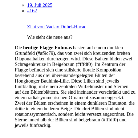
19. Juli 2025
#162
Zitat von Vaclav Dubel-Hacac
Wie sieht die neue aus?
Die
heutige
Flagge Futunas
basiert auf einem dunklen
Grundfeld (#af9c79), das von zwei sich kreuzenden breiten
Diagonalbalken durchzogen wird. Diese Balken bilden zwei
Schragenkreuze in Beigebraun (#fffdf0). Im Zentrum der
Flagge befindet sich eine stilisierte florale Komposition,
bestehend aus drei übereinandergelegten Blüten der
Hongkonger Bauhinia-Lilie. Diese Lilien sind jeweils
fünfblättrig, mit einem zentralen Wirbelmuster und Sternen
auf den Blütenblättern. Sie sind ineinander verschränkt und zu
einem radialsymmetrischen Ornament zusammengesetzt.
Zwei der Blüten erscheinen in einem dunkleren Braunton, die
dritte in einem helleren Beige. Die drei Blüten sind nicht
rotationssymmetrisch, sondern leicht versetzt angeordnet. Die
Sterne innerhalb der Blüten sind beigebraun (#fffdf0) und
jeweils fünfzackig.