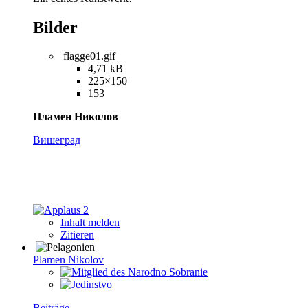
Bilder
flagge01.gif
4,71 kB
225×150
153
Пламен Николов
Вишеград
2
Inhalt melden
Zitieren
Plamen Nikolov
Beiträge