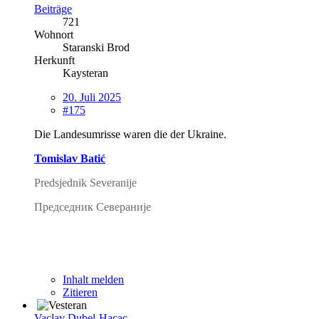
Beiträge
721
Wohnort
Staranski Brod
Herkunft
Kaysteran
20. Juli 2025
#175
Die Landesumrisse waren die der Ukraine.
Tomislav Batić
Predsjednik Severanije
Председник Севераније
Inhalt melden
Zitieren
Vaclav Dubel-Hacac