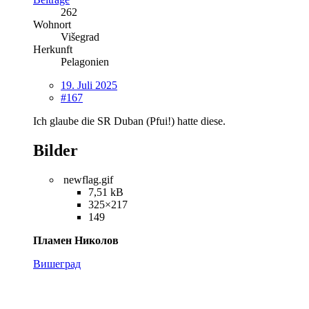
262
Wohnort
Višegrad
Herkunft
Pelagonien
19. Juli 2025
#167
Ich glaube die SR Duban (Pfui!) hatte diese.
Bilder
newflag.gif
7,51 kB
325×217
149
Пламен Николов
Вишеград