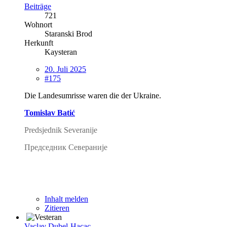
Beiträge
721
Wohnort
Staranski Brod
Herkunft
Kaysteran
20. Juli 2025
#175
Die Landesumrisse waren die der Ukraine.
Tomislav Batić
Predsjednik Severanije
Председник Севераније
Inhalt melden
Zitieren
Vaclav Dubel-Hacac