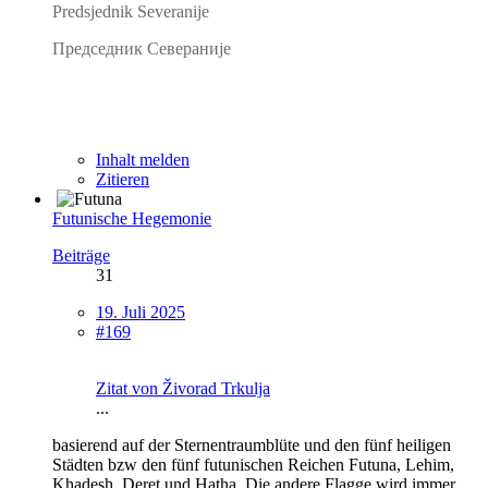
Predsjednik Severanije
Председник Севераније
Inhalt melden
Zitieren
Futunische Hegemonie
Beiträge
31
19. Juli 2025
#169
Zitat von Živorad Trkulja
...
basierend auf der Sternentraumblüte und den fünf heiligen
Städten bzw den fünf futunischen Reichen Futuna, Lehim,
Khadesh, Deret und Hatha. Die andere Flagge wird immer