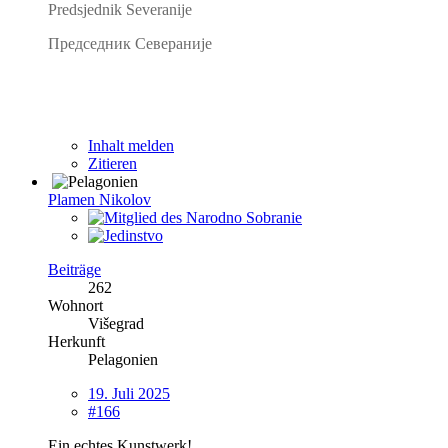
Predsjednik Severanije
Председник Севераније
Inhalt melden
Zitieren
Plamen Nikolov
Beiträge
262
Wohnort
Višegrad
Herkunft
Pelagonien
19. Juli 2025
#166
Ein echtes Kunstwerk!