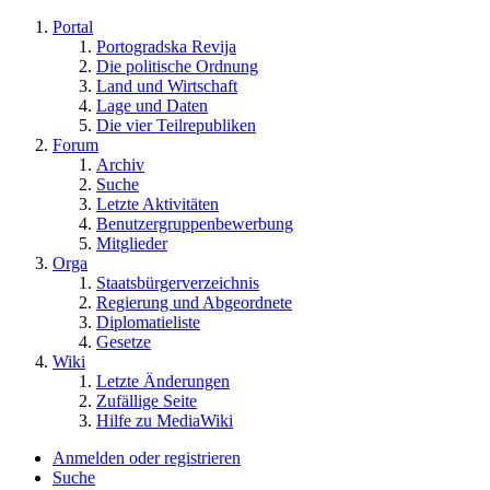
Portal
Portogradska Revija
Die politische Ordnung
Land und Wirtschaft
Lage und Daten
Die vier Teilrepubliken
Forum
Archiv
Suche
Letzte Aktivitäten
Benutzergruppenbewerbung
Mitglieder
Orga
Staatsbürgerverzeichnis
Regierung und Abgeordnete
Diplomatieliste
Gesetze
Wiki
Letzte Änderungen
Zufällige Seite
Hilfe zu MediaWiki
Anmelden oder registrieren
Suche