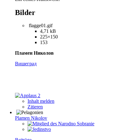
Bilder
flagge01.gif
4,71 kB
225×150
153
Пламен Николов
Вишеград
2
Inhalt melden
Zitieren
Plamen Nikolov
Beiträge