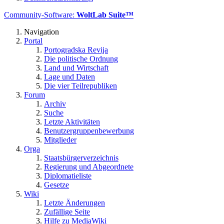
Community-Software:
WoltLab Suite™
Navigation
Portal
Portogradska Revija
Die politische Ordnung
Land und Wirtschaft
Lage und Daten
Die vier Teilrepubliken
Forum
Archiv
Suche
Letzte Aktivitäten
Benutzergruppenbewerbung
Mitglieder
Orga
Staatsbürgerverzeichnis
Regierung und Abgeordnete
Diplomatieliste
Gesetze
Wiki
Letzte Änderungen
Zufällige Seite
Hilfe zu MediaWiki