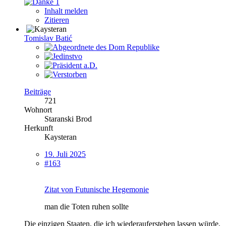
1
Inhalt melden
Zitieren
Tomislav Batić
Beiträge
721
Wohnort
Staranski Brod
Herkunft
Kaysteran
19. Juli 2025
#163
Zitat von Futunische Hegemonie
man die Toten ruhen sollte
Die einzigen Staaten, die ich wiederauferstehen lassen würde,