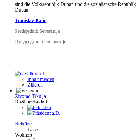
sind die Volksrepublik Duban und die sozialistische Republik
Duban.
Tomislav Batić
Predsjednik Severanije
Председник Севераније
1
Inhalt melden
Zitieren
Živorad Trkulja
Bivši predsednik
Beiträge
1.357
Wohnort