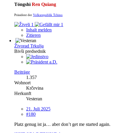
Tóngshì
Ren Quiang
Präsident der
Volksrepublik Tchino
1
1
Inhalt melden
Zitieren
Živorad Trkulja
Bivši predsednik
Beiträge
1.357
Wohnort
Krčevina
Herkunft
Vesteran
21. Juli 2025
#180
Platz genug ist ja… aber don’t get me started again.