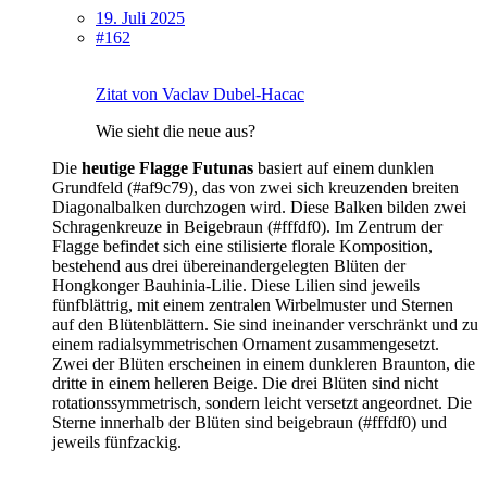
19. Juli 2025
#162
Zitat von Vaclav Dubel-Hacac
Wie sieht die neue aus?
Die
heutige
Flagge Futunas
basiert auf einem dunklen
Grundfeld (#af9c79), das von zwei sich kreuzenden breiten
Diagonalbalken durchzogen wird. Diese Balken bilden zwei
Schragenkreuze in Beigebraun (#fffdf0). Im Zentrum der
Flagge befindet sich eine stilisierte florale Komposition,
bestehend aus drei übereinandergelegten Blüten der
Hongkonger Bauhinia-Lilie. Diese Lilien sind jeweils
fünfblättrig, mit einem zentralen Wirbelmuster und Sternen
auf den Blütenblättern. Sie sind ineinander verschränkt und zu
einem radialsymmetrischen Ornament zusammengesetzt.
Zwei der Blüten erscheinen in einem dunkleren Braunton, die
dritte in einem helleren Beige. Die drei Blüten sind nicht
rotationssymmetrisch, sondern leicht versetzt angeordnet. Die
Sterne innerhalb der Blüten sind beigebraun (#fffdf0) und
jeweils fünfzackig.