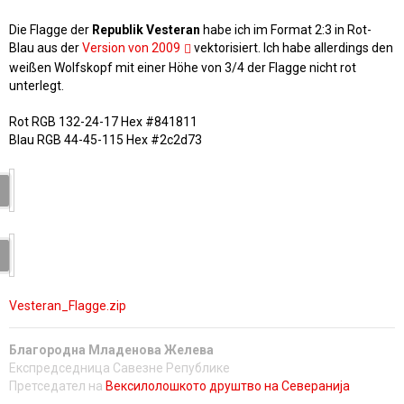
Die Flagge der
Republik Vesteran
habe ich im Format 2:3 in Rot-
Blau aus der
Version von 2009
vektorisiert. Ich habe allerdings den
weißen Wolfskopf mit einer Höhe von 3/4 der Flagge nicht rot
unterlegt.
Rot RGB 132-24-17 Hex #841811
Blau RGB 44-45-115 Hex #2c2d73
Vesteran_Flagge.zip
Благородна Младенова Желева
Експредседница Савезне Републике
Претседател на
Вексилолошкото друштво на Северанија