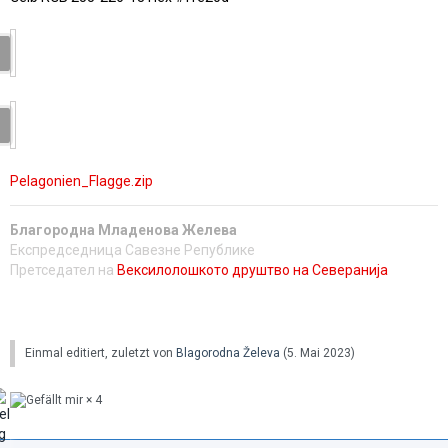
Pelagonien_Flagge.zip
Благородна Младенова Желева
Експредседница Савезне Републике
Претседател на
Вексилолошкото друштво на Северанија
Einmal editiert, zuletzt von
Blagorodna Želeva
(
5. Mai 2023
)
4