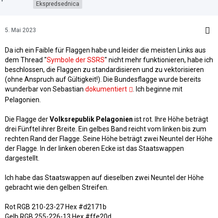
Ekspredsednica
5. Mai 2023
Da ich ein Faible für Flaggen habe und leider die meisten Links aus
dem Thread "
Symbole der SSRS
" nicht mehr funktionieren, habe ich
beschlossen, die Flaggen zu standardisieren und zu vektorisieren
(ohne Anspruch auf Gültigkeit!). Die Bundesflagge wurde bereits
wunderbar von Sebastian
dokumentiert
. Ich beginne mit
Pelagonien.
Die Flagge der
Volksrepublik Pelagonien
ist rot. Ihre Höhe beträgt
drei Fünftel ihrer Breite. Ein gelbes Band reicht vom linken bis zum
rechten Rand der Flagge. Seine Höhe beträgt zwei Neuntel der Höhe
der Flagge. In der linken oberen Ecke ist das Staatswappen
dargestellt.
Ich habe das Staatswappen auf dieselben zwei Neuntel der Höhe
gebracht wie den gelben Streifen.
Rot RGB 210-23-27 Hex #d2171b
Gelb RGB 255-226-13 Hex #ffe20d