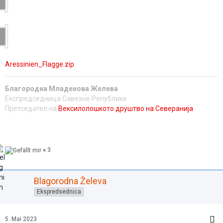
Aressinien_Flagge.zip
Благородна Младенова Желева
Експредседница Савезне Републике
Претседател на
Вексилолошкото друштво на Северанија
3
Blagorodna Želeva
Ekspredsednica
5. Mai 2023