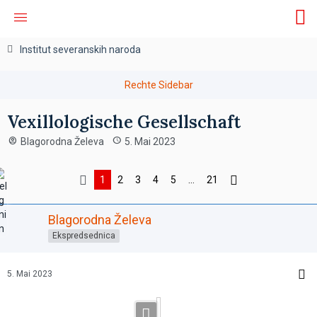
Institut severanskih naroda
Vexillologische Gesellschaft
Blagorodna Želeva
5. Mai 2023
1
2
3
4
5
…
21
Blagorodna Želeva
Ekspredsednica
5. Mai 2023