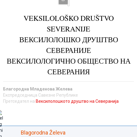
VEKSILOLOŠKO DRUŠTVO
SEVERANIJE
ВЕКСИЛОЛОШКО ДРУШТВО
СЕВЕРАНИЈЕ
ВЕКСИЛОЛОГИЧНО ОБЩЕСТВО НА
СЕВЕРАНИЯ
Благородна Младенова Желева
Експредседница Савезне Републике
Претседател на
Вексилолошкото друштво на Северанија
Blagorodna Želeva