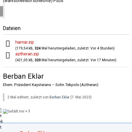
(wahrscheinlich schlechte) PSDs
Dateien
harnar.zip
(179,54 kB,
324
Mal heruntergeladen, zuletzt:
Vor 4 Stunden
)
aztheran.zip
(421,05 kB,
320
Mal heruntergeladen, zuletzt:
Vor 17 Minuten
)
Berban Eklər
Ehem. Präsident Kaysterans – Sohn Tekpols (Aztheran)
2 Mal editiert, zuletzt von
Berban Eklər
(
7. Mai 2023
)
3