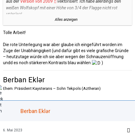
aus der
Version von 2009
vektorisiert. Ich habe allerdings den
weißen Wolfskopf mit einer Höhe von 3/4 der Flagge nicht rot
unterlegt.
Alles anzeigen
Rot RGB 132-24-17 Hex #841811
Blau RGB 44-45-115 Hex #2c2d73
Tolle Arbeit!
Die rote Unterlegung war aber glaube ich eingeführt worden im
Zuge der Unabhängigkeit (und dafür gibt es viele grafische Gründe
– heutzutage würde ich sie aber wegen der Schnauzenöffnung
undd es noch stärkeren Kontrasts blau wählen
)
Berban Eklər
Vesteran_Flagge.zip
Ehem. Präsident Kaysterans – Sohn Tekpols (Aztheran)
Berban Eklər
6. Mai 2023