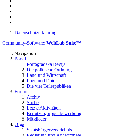
Datenschutzerklärung
Community-Software:
WoltLab Suite™
Navigation
Portal
Portogradska Revija
Die politische Ordnung
Land und Wirtschaft
Lage und Daten
Die vier Teilrepubliken
Forum
Archiv
Suche
Letzte Aktivitäten
Benutzergruppenbewerbung
Mitglieder
Orga
Staatsbürgerverzeichnis
Regierung und Abgeordnete