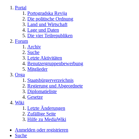
Portal
Portogradska Revija
Die politische Ordnung
Land und Wirtschaft
Lage und Daten
Die vier Teilrepubliken
Forum
Archiv
Suche
Letzte Aktivitäten
Benutzergruppenbewerbung
Mitglieder
Orga
Staatsbürgerverzeichnis
Regierung und Abgeordnete
Diplomatieliste
Gesetze
Wiki
Letzte Änderungen
Zufällige Seite
Hilfe zu MediaWiki
Anmelden oder registrieren
Suche