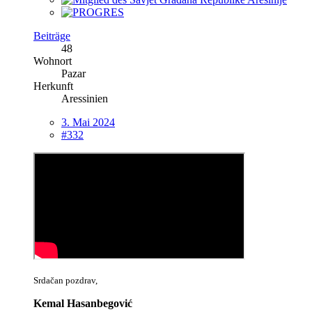
Beiträge
48
Wohnort
Pazar
Herkunft
Aressinien
3. Mai 2024
#332
Srdačan pozdrav,
Kemal Hasanbegović