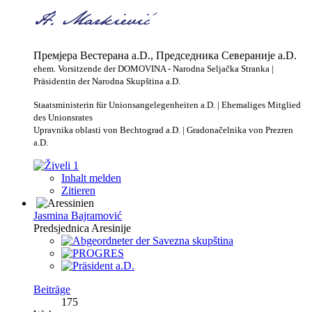
Премјера Вестерана a.D., Председника Севераније a.D.
ehem. Vorsitzende der DOMOVINA - Narodna Seljačka Stranka |
Präsidentin der Narodna Skupština a.D.
Staatsministerin für Unionsangelegenheiten a.D. | Ehemaliges Mitglied
des Unionsrates
Upravnika oblasti von Bechtograd a.D. | Gradonačelnika von Prezren
a.D.
1
Inhalt melden
Zitieren
Jasmina Bajramović
Predsjednica Aresinije
Beiträge
175