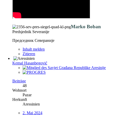
Marko Boban
Predsjednik Severanije
Председник Севераније
Inhalt melden
Zitieren
Kemal Hasanbegović
Beiträge
48
Wohnort
Pazar
Herkunft
Aressinien
2. Mai 2024