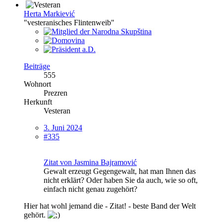
Herta Markiević
"vesteranisches Flintenweib"
Beiträge
555
Wohnort
Prezren
Herkunft
Vesteran
3. Juni 2024
#335
Zitat von Jasmina Bajramović
Gewalt erzeugt Gegengewalt, hat man Ihnen das
nicht erklärt? Oder haben Sie da auch, wie so oft,
einfach nicht genau zugehört?
Hier hat wohl jemand die - Zitat! - beste Band der Welt
gehört.