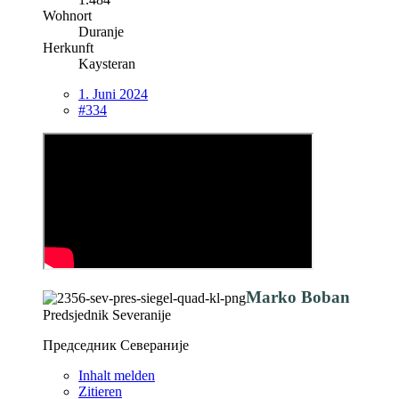
Wohnort
Duranje
Herkunft
Kaysteran
1. Juni 2024
#334
Marko Boban
Predsjednik Severanije
Председник Севераније
Inhalt melden
Zitieren