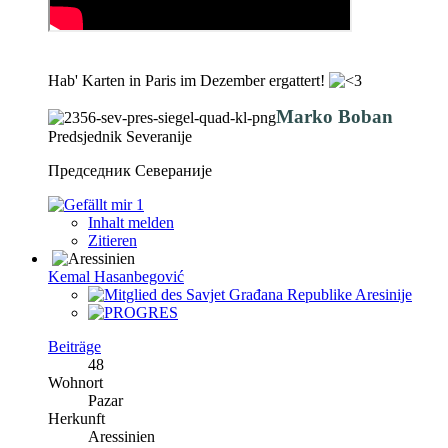
Hab' Karten in Paris im Dezember ergattert!
Marko Boban
Predsjednik Severanije
Председник Севераније
1
Inhalt melden
Zitieren
Kemal Hasanbegović
Beiträge
48
Wohnort
Pazar
Herkunft
Aressinien