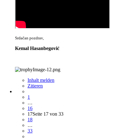
Srdačan pozdrav,
Kemal Hasanbegović
Inhalt melden
Zitieren
1
…
16
17
Seite 17 von 33
18
…
33