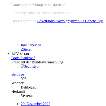
Благородна Младенова Желева
Експредседница Савезне Републике
Претседател на
Вексилолошкото друштво на Северанија
Inhalt melden
Zitieren
Boris Stanković
Präsident der Bundesversammlung
Beiträge
908
Wohnort
Behtograd
Herkunft
Vesteran
29. Dezember 2023