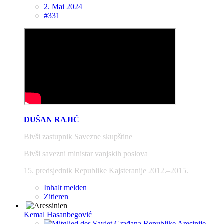
2. Mai 2024
#331
DUŠAN RAJIĆ
Bivši zastupnik Savezne skupštine
Bivši savezni ministar vanjskih poslova
15. predsjednik Republike Kajsteranije 2012.–2015.
Inhalt melden
Zitieren
Kemal Hasanbegović