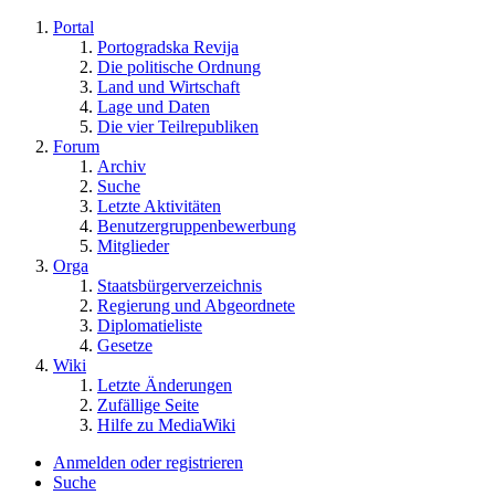
Portal
Portogradska Revija
Die politische Ordnung
Land und Wirtschaft
Lage und Daten
Die vier Teilrepubliken
Forum
Archiv
Suche
Letzte Aktivitäten
Benutzergruppenbewerbung
Mitglieder
Orga
Staatsbürgerverzeichnis
Regierung und Abgeordnete
Diplomatieliste
Gesetze
Wiki
Letzte Änderungen
Zufällige Seite
Hilfe zu MediaWiki
Anmelden oder registrieren
Suche