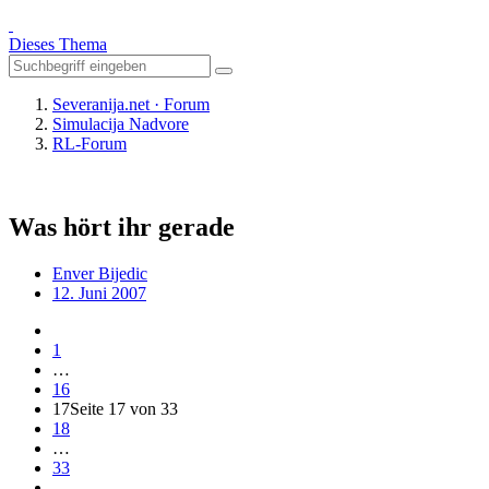
Dieses Thema
Severanija.net · Forum
Simulacija Nadvore
RL-Forum
Was hört ihr gerade
Enver Bijedic
12. Juni 2007
1
…
16
17
Seite 17 von 33
18
…
33