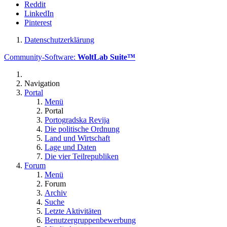
Reddit
LinkedIn
Pinterest
Datenschutzerklärung
Community-Software:
WoltLab Suite™
Navigation
Portal
Menü
Portal
Portogradska Revija
Die politische Ordnung
Land und Wirtschaft
Lage und Daten
Die vier Teilrepubliken
Forum
Menü
Forum
Archiv
Suche
Letzte Aktivitäten
Benutzergruppenbewerbung