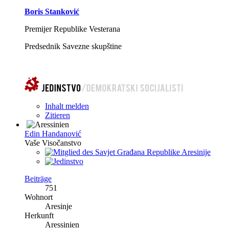
Boris Stanković
Premijer Republike Vesterana
Predsednik Savezne skupštine
Inhalt melden
Zitieren
Edin Handanović
Vaše Visočanstvo
Beiträge
751
Wohnort
Aresinje
Herkunft
Aressinien