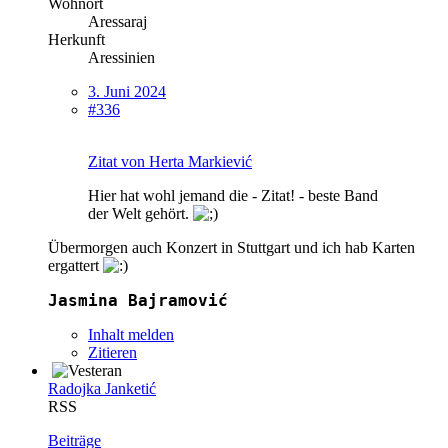
Wohnort
Aressaraj
Herkunft
Aressinien
3. Juni 2024
#336
Zitat von Herta Markiević
Hier hat wohl jemand die - Zitat! - beste Band
der Welt gehört.
Übermorgen auch Konzert in Stuttgart und ich hab Karten
ergattert
Jasmina Bajramović
Inhalt melden
Zitieren
Radojka Janketić
RSS
Beiträge