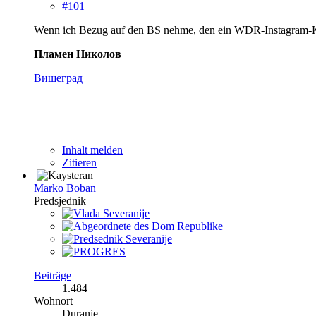
#101
Wenn ich Bezug auf den BS nehme, den ein WDR‑Instagram‑Kan
Пламен Николов
Вишеград
Inhalt melden
Zitieren
Marko Boban
Predsjednik
Beiträge
1.484
Wohnort
Duranje