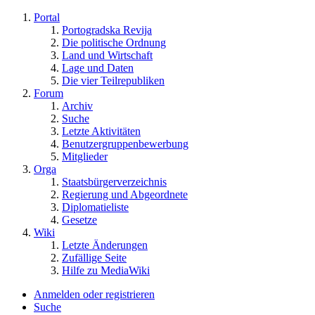
Portal
Portogradska Revija
Die politische Ordnung
Land und Wirtschaft
Lage und Daten
Die vier Teilrepubliken
Forum
Archiv
Suche
Letzte Aktivitäten
Benutzergruppenbewerbung
Mitglieder
Orga
Staatsbürgerverzeichnis
Regierung und Abgeordnete
Diplomatieliste
Gesetze
Wiki
Letzte Änderungen
Zufällige Seite
Hilfe zu MediaWiki
Anmelden oder registrieren
Suche