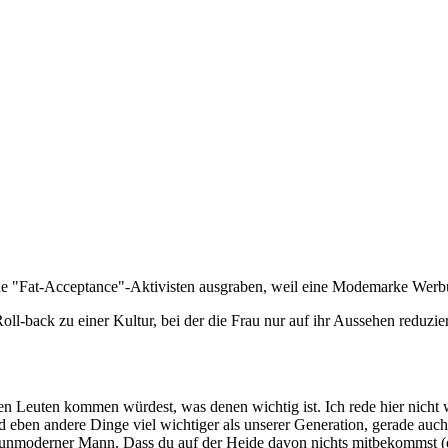
lche "Fat‑Acceptance"-Aktivisten ausgraben, weil eine Modemarke Werb
-back zu einer Kultur, bei der die Frau nur auf ihr Aussehen reduziert
 Leuten kommen würdest, was denen wichtig ist. Ich rede hier nicht we
d eben andere Dinge viel wichtiger als unserer Generation, gerade auc
r, unmoderner Mann. Dass du auf der Heide davon nichts mitbekommst (d