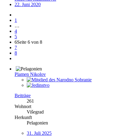
22. Juni 2020
1
…
4
5
6
Seite 6 von 8
7
8
Plamen Nikolov
Beiträge
261
Wohnort
Višegrad
Herkunft
Pelagonien
31. Juli 2025