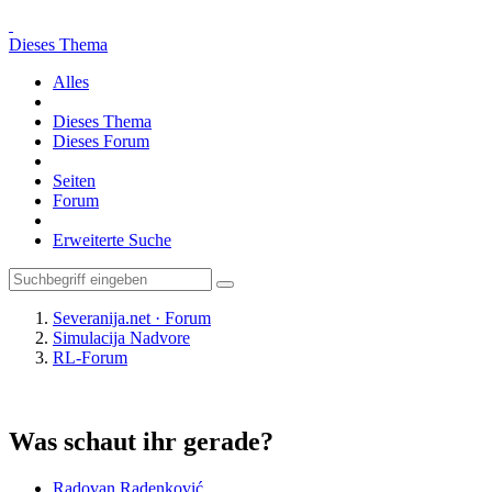
Dieses Thema
Alles
Dieses Thema
Dieses Forum
Seiten
Forum
Erweiterte Suche
Severanija.net · Forum
Simulacija Nadvore
RL-Forum
Was schaut ihr gerade?
Radovan Radenković