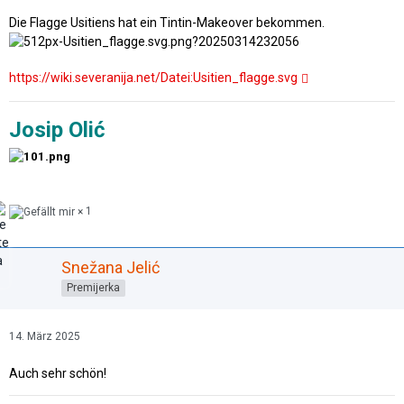
Die Flagge Usitiens hat ein Tintin-Makeover bekommen.
https://wiki.severanija.net/Datei:Usitien_flagge.svg
Josip Olić
1
Snežana Jelić
Premijerka
14. März 2025
Auch sehr schön!