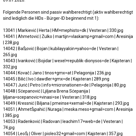
09.07.2020.
Folgende Personen sind passiv wahlberechtigt (aktiv wahlberechtigt
sind lediglich die HIDs - Bürger-ID beginnend mit 1):
13041 | Markiević | Herta | HM+mephisto=dk | Vesteran | 330.jpg
14041 | Ahmetović | Zulko | martijn=vlaskamp+gmail=com | Aresinija
| 238.jpg
14042 | BaŠ¡ović | Bojan | kubilayyalcin+yahoo=de | Vesteran |
265.jpg
14043 | Ivanković | Bojidar | wexel+republik-dionysos=de | Kajsteran |
332.jpg
14044 | Kovač | Jano | tinos+gmx=at | Pelagonija | 236.jpg
14045 | Bilić | Ivo | dawdler+gmx=de | Kajsteran | 289.png
14047 | Jurić | Petro | info+micronationen=de | Pelagonija | 80.jpg
14048 | Sćepanović | Ljiljana Brena Sćepanija |
ljiljana=scepanovic+vinasi=se | Vesteran | 318.jpg
14049 | Kressnić | Biljana | pmeinse+xemail=de | Kajsteran | 293.jpg
14051 | AhmetŠ¡pahić | Nuraga | meska.meso+gmail=com | Aresinija
| 385.jpg
14053 | Radenković | Radovan | leachim17+web=de | Vesteran |
74.jpg
14054 | LeoŠ¡ | Oliver | pioleo32+gmail=com | Kajsteran | 357.jpg