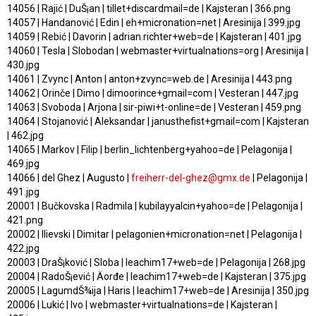
14056 | Rajić | DuŠ¡an | tillet+discardmail=de | Kajsteran | 366.png
14057 | Handanović | Edin | eh+micronation=net | Aresinija | 399.jpg
14059 | Rebić | Davorin | adrian.richter+web=de | Kajsteran | 401.jpg
14060 | Tesla | Slobodan | webmaster+virtualnations=org | Aresinija |
430.jpg
14061 | Zvync | Anton | anton+zvync=web.de | Aresinija | 443.png
14062 | Orinče | Dimo | dimoorince+gmail=com | Vesteran | 447.jpg
14063 | Svoboda | Arjona | sir-piwi+t-online=de | Vesteran | 459.png
14064 | Stojanović | Aleksandar | janusthefist+gmail=com | Kajsteran
| 462.jpg
14065 | Markov | Filip | berlin_lichtenberg+yahoo=de | Pelagonija |
469.jpg
14066 | del Ghez | Augusto |
freiherr-del-ghez@gmx.de
| Pelagonija |
491.jpg
20001 | Bučkovska | Radmila | kubilayyalcin+yahoo=de | Pelagonija |
421.png
20002 | Ilievski | Dimitar | pelagonien+micronation=net | Pelagonija |
422.jpg
20003 | DraŠ¡ković | Sloba | leachim17+web=de | Pelagonija | 268.jpg
20004 | RadoŠ¡ević | Äorđe | leachim17+web=de | Kajsteran | 375.jpg
20005 | LagumdŠ¾ija | Haris | leachim17+web=de | Aresinija | 350.jpg
20006 | Lukić | Ivo | webmaster+virtualnations=de | Kajsteran |