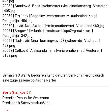
425.jpg
20058 | Stanković | Boris | webmaster+virtualnations=org | Vesteran
| 405.jpg
20059 | Trajanov | Bogoslav | webmaster+virtualnations=org |
Pelagonija | 456.jpg
20060 | Jović | NataŠ¡a | mail+micronation=net | Vesteran | 460.jpg
20061 | Bregović | Milanče | livestreamblops2+gmail=com |
Pelagonija | 342.jpg
20062 | Radkovič | Nina | burningwave98+yahoo=de | Vesteran |
493.png
20063 | Ćetković | Aleksandar | mail+micronation.net | Vesteran |
5158.png
Gemäß § 3 WahlG bedürfen Kandidaturen der Nominierung durch
eine zugelassene politische Partei.
Boris Stanković
Premijer Republike Vesterana
Predsednik Savezne skupštine