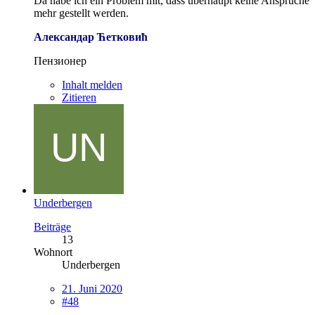
Da habe ich ein Problem mit, dass überhaupt keine Ansprüche
mehr gestellt werden.
Александар Ћетковић
Пензионер
Inhalt melden
Zitieren
Underbergen
Beiträge
13
Wohnort
Underbergen
21. Juni 2020
#48