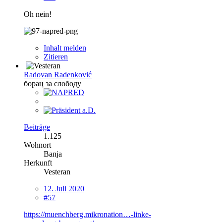
Oh nein!
Inhalt melden
Zitieren
Radovan Radenković
борац за слободу
Beiträge
1.125
Wohnort
Banja
Herkunft
Vesteran
12. Juli 2020
#57
https://muenchberg.mikronation…-linke-