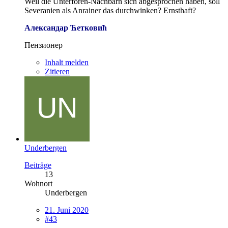
Weil die Unterforen-Nachbarn sich abgesprochen haben, soll
Severanien als Anrainer das durchwinken? Ernsthaft?
Александар Ћетковић
Пензионер
Inhalt melden
Zitieren
Underbergen
Beiträge
13
Wohnort
Underbergen
21. Juni 2020
#43