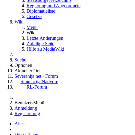
Staatsbürgerverzeichnis
Regierung und Abgeordnete
Diplomatieliste
Gesetze
Wiki
Menü
Wiki
Letzte Änderungen
Zufällige Seite
Hilfe zu MediaWiki
Suche
Optionen
Aktueller Ort
Severanija.net · Forum
Simulacija Nadvore
RL-Forum
Benutzer-Menü
Anmeldung
Registrierung
Alles
Dieses Thema