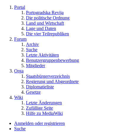
Portal
Portogradska Revija
Die politische Ordnung
Land und Wirtschaft
Lage und Daten
Die vier Teilrepubliken
Forum
Archiv
Suche
Letzte Aktivitäten
Benutzergruppenbewerbung
Mitglieder
Orga
Staatsbürgerverzeichnis
Regierung und Abgeordnete
Diplomatieliste
Gesetze
Wiki
Letzte Änderungen
Zufällige Seite
Hilfe zu MediaWiki
Anmelden oder registrieren
Suche