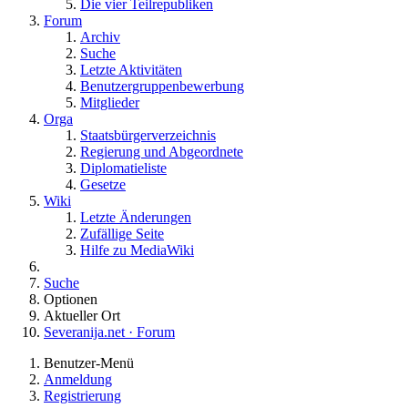
Die vier Teilrepubliken
Forum
Archiv
Suche
Letzte Aktivitäten
Benutzergruppenbewerbung
Mitglieder
Orga
Staatsbürgerverzeichnis
Regierung und Abgeordnete
Diplomatieliste
Gesetze
Wiki
Letzte Änderungen
Zufällige Seite
Hilfe zu MediaWiki
Suche
Optionen
Aktueller Ort
Severanija.net · Forum
Benutzer-Menü
Anmeldung
Registrierung