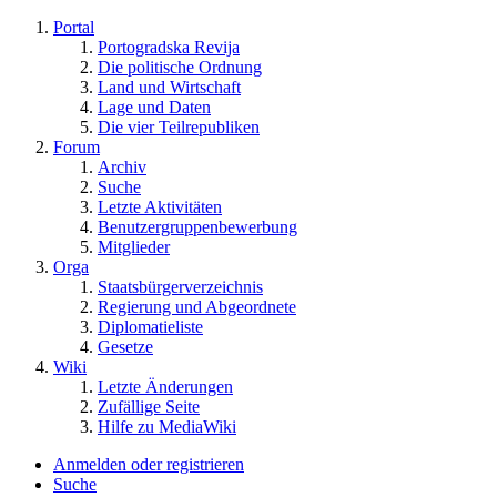
Portal
Portogradska Revija
Die politische Ordnung
Land und Wirtschaft
Lage und Daten
Die vier Teilrepubliken
Forum
Archiv
Suche
Letzte Aktivitäten
Benutzergruppenbewerbung
Mitglieder
Orga
Staatsbürgerverzeichnis
Regierung und Abgeordnete
Diplomatieliste
Gesetze
Wiki
Letzte Änderungen
Zufällige Seite
Hilfe zu MediaWiki
Anmelden oder registrieren
Suche