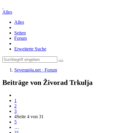
Alles
Alles
Seiten
Forum
Erweiterte Suche
Severanija.net · Forum
Beiträge von Živorad Trkulja
1
2
3
4
Seite 4 von 31
5
…
31