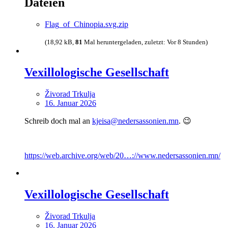
Dateien
Flag_of_Chinopia.svg.zip
(18,92 kB,
81
Mal heruntergeladen, zuletzt:
Vor 8 Stunden
)
Vexillologische Gesellschaft
Živorad Trkulja
16. Januar 2026
Schreib doch mal an
kjeisa@nedersassonien.mn
. 😉
https://web.archive.org/web/20…://www.nedersassonien.mn/
Vexillologische Gesellschaft
Živorad Trkulja
16. Januar 2026