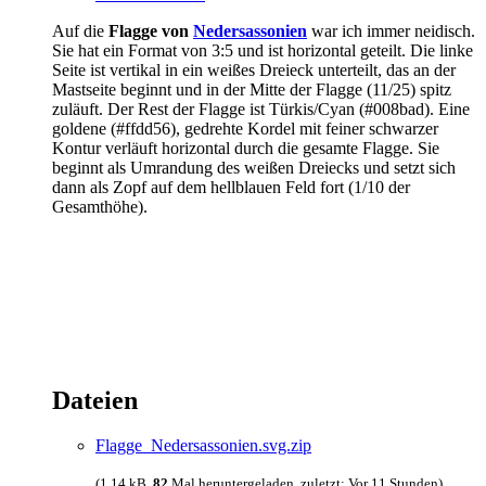
Auf die
Flagge von
Nedersassonien
war ich immer neidisch.
Sie hat ein Format von 3:5 und ist horizontal geteilt. Die linke
Seite ist vertikal in ein weißes Dreieck unterteilt, das an der
Mastseite beginnt und in der Mitte der Flagge (11/25) spitz
zuläuft. Der Rest der Flagge ist Türkis/Cyan (#008bad). Eine
goldene (#ffdd56), gedrehte Kordel mit feiner schwarzer
Kontur verläuft horizontal durch die gesamte Flagge. Sie
beginnt als Umrandung des weißen Dreiecks und setzt sich
dann als Zopf auf dem hellblauen Feld fort (1/10 der
Gesamthöhe).
Dateien
Flagge_Nedersassonien.svg.zip
(1,14 kB,
82
Mal heruntergeladen, zuletzt:
Vor 11 Stunden
)