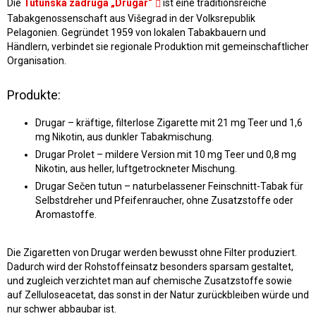
Die
Tutunska zadruga „Drugar“
ist eine traditionsreiche
Tabakgenossenschaft aus Višegrad in der Volksrepublik
Pelagonien. Gegründet 1959 von lokalen Tabakbauern und
Händlern, verbindet sie regionale Produktion mit gemeinschaftlicher
Organisation.
Produkte:
Drugar – kräftige, filterlose Zigarette mit 21 mg Teer und 1,6
mg Nikotin, aus dunkler Tabakmischung.
Drugar Prolet – mildere Version mit 10 mg Teer und 0,8 mg
Nikotin, aus heller, luftgetrockneter Mischung.
Drugar Sečen tutun – naturbelassener Feinschnitt-Tabak für
Selbstdreher und Pfeifenraucher, ohne Zusatzstoffe oder
Aromastoffe.
Die Zigaretten von Drugar werden bewusst ohne Filter produziert.
Dadurch wird der Rohstoffeinsatz besonders sparsam gestaltet,
und zugleich verzichtet man auf chemische Zusatzstoffe sowie
auf Zelluloseacetat, das sonst in der Natur zurückbleiben würde und
nur schwer abbaubar ist.