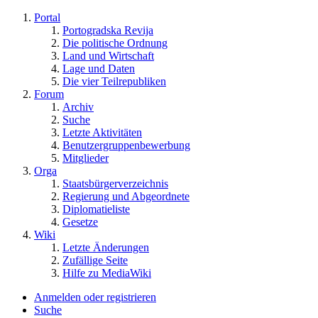
Portal
Portogradska Revija
Die politische Ordnung
Land und Wirtschaft
Lage und Daten
Die vier Teilrepubliken
Forum
Archiv
Suche
Letzte Aktivitäten
Benutzergruppenbewerbung
Mitglieder
Orga
Staatsbürgerverzeichnis
Regierung und Abgeordnete
Diplomatieliste
Gesetze
Wiki
Letzte Änderungen
Zufällige Seite
Hilfe zu MediaWiki
Anmelden oder registrieren
Suche