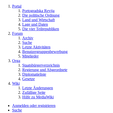
Portal
Portogradska Revija
Die politische Ordnung
Land und Wirtschaft
Lage und Daten
Die vier Teilrepubliken
Forum
Archiv
Suche
Letzte Aktivitäten
Benutzergruppenbewerbung
Mitglieder
Orga
Staatsbürgerverzeichnis
Regierung und Abgeordnete
Diplomatieliste
Gesetze
Wiki
Letzte Änderungen
Zufällige Seite
Hilfe zu MediaWiki
Anmelden oder registrieren
Suche