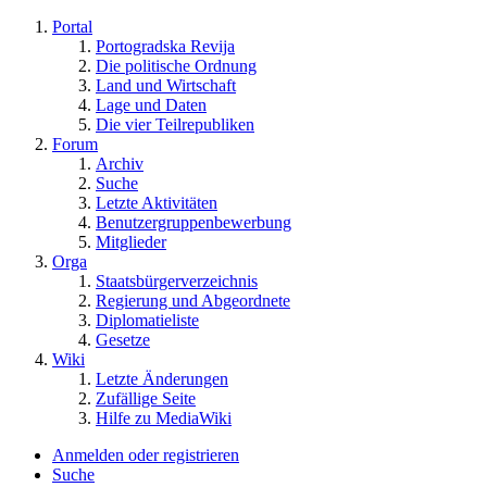
Portal
Portogradska Revija
Die politische Ordnung
Land und Wirtschaft
Lage und Daten
Die vier Teilrepubliken
Forum
Archiv
Suche
Letzte Aktivitäten
Benutzergruppenbewerbung
Mitglieder
Orga
Staatsbürgerverzeichnis
Regierung und Abgeordnete
Diplomatieliste
Gesetze
Wiki
Letzte Änderungen
Zufällige Seite
Hilfe zu MediaWiki
Anmelden oder registrieren
Suche