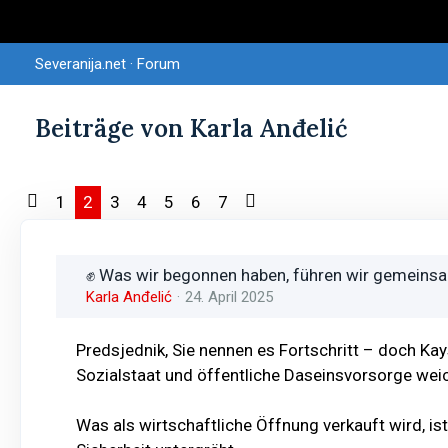
Severanija.net · Forum
Beiträge von Karla Anđelić
1
2
3
4
5
6
7
✊ Was wir begonnen haben, führen wir gemeinsa
Karla Anđelić
24. April 2025
Predsjednik, Sie nennen es Fortschritt – doch Kay
Sozialstaat und öffentliche Daseinsvorsorge wei
Was als wirtschaftliche Öffnung verkauft wird, is