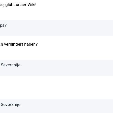
, glüht unser Wiki!
aps?
ch verhindert haben?
 Severanije.
 Severanije.