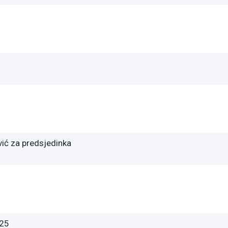
vić za predsjedinka
025