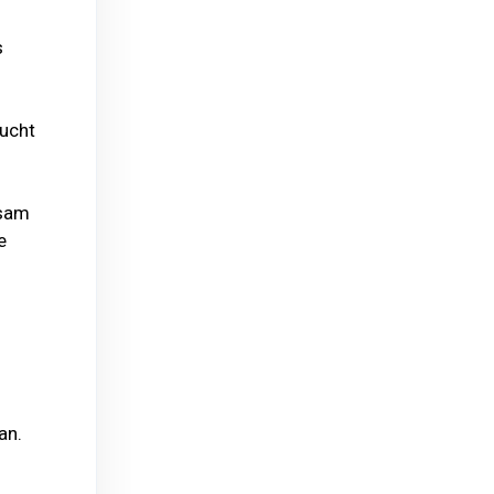
s
aucht
nsam
e
an.