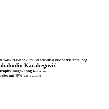
abahudin Karabegović
Jedinstvo
eiter mit
40%
der Stimme