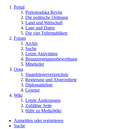
Portal
Portogradska Revija
Die politische Ordnung
Land und Wirtschaft
Lage und Daten
Die vier Teilrepubliken
Forum
Archiv
Suche
Letzte Aktivitäten
Benutzergruppenbewerbung
Mitglieder
Orga
Staatsbürgerverzeichnis
Regierung und Abgeordnete
Diplomatieliste
Gesetze
Wiki
Letzte Änderungen
Zufällige Seite
Hilfe zu MediaWiki
Anmelden oder registrieren
Suche