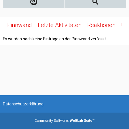
Pinnwand
Letzte Aktivitäten
Reaktionen
Üb
Es wurden noch keine Einträge an der Pinnwand verfasst.
Datenschutzerklärung
Community-Software:
WoltLab Suite™