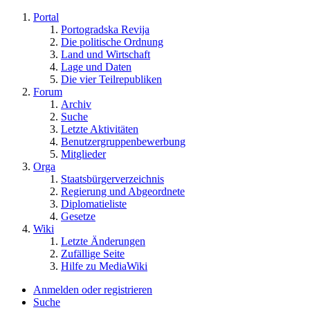
Portal
Portogradska Revija
Die politische Ordnung
Land und Wirtschaft
Lage und Daten
Die vier Teilrepubliken
Forum
Archiv
Suche
Letzte Aktivitäten
Benutzergruppenbewerbung
Mitglieder
Orga
Staatsbürgerverzeichnis
Regierung und Abgeordnete
Diplomatieliste
Gesetze
Wiki
Letzte Änderungen
Zufällige Seite
Hilfe zu MediaWiki
Anmelden oder registrieren
Suche