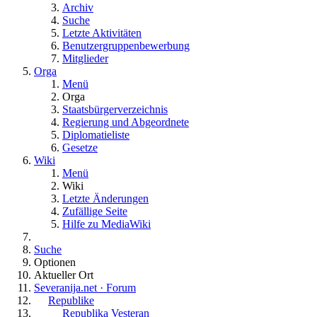
Archiv
Suche
Letzte Aktivitäten
Benutzergruppenbewerbung
Mitglieder
Orga
Menü
Orga
Staatsbürgerverzeichnis
Regierung und Abgeordnete
Diplomatieliste
Gesetze
Wiki
Menü
Wiki
Letzte Änderungen
Zufällige Seite
Hilfe zu MediaWiki
Suche
Optionen
Aktueller Ort
Severanija.net · Forum
Republike
Republika Vesteran