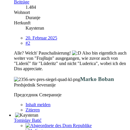
Beiträge
1.484
Wohnort
Duranje
Herkunft
Kaysteran
20. Februar 2025
#2
Alle? Welch' Pauschalisierung!
Also bin eigentlich auch
weiter von "Frajštajn" ausgegangen, wie zuvor auch von
"Liderić" für "Lüderitz" und nicht "Luderica", wobei ich den
Diss appreciate.
Marko Boban
Predsjednik Severanije
Председник Севераније
Inhalt melden
Zitieren
Tomislav Batić