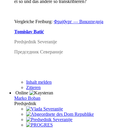
ei so und das andere so transkribieren?
Vergleiche Freiburg:
Фрајбург — Википедија
Tomislav Batić
Predsjednik Severanije
Председник Севераније
Inhalt melden
Zitieren
Online
Marko Boban
Predsjednik