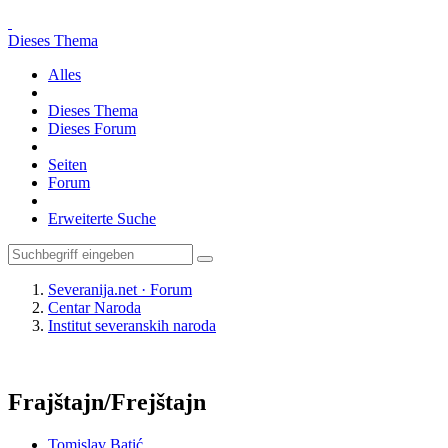
Dieses Thema
Alles
Dieses Thema
Dieses Forum
Seiten
Forum
Erweiterte Suche
Severanija.net · Forum
Centar Naroda
Institut severanskih naroda
Frajštajn/Frejštajn
Tomislav Batić