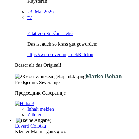
Kaysteran
23. Mai 2026
#7
Zitat von Snežana Jelić
Das ist auch so krass gut geworden:
https://wiki.severanija.net/Ratelon
Besser als das Original!
Marko Boban
Predsjednik Severanije
Председник Севераније
3
Inhalt melden
Zitieren
Edvard Colotka
Kleiner Mann - ganz groß