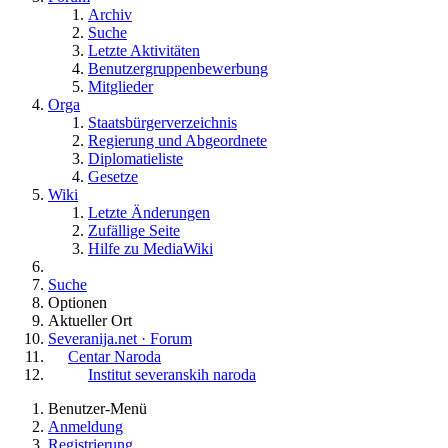
Archiv
Suche
Letzte Aktivitäten
Benutzergruppenbewerbung
Mitglieder
Orga
Staatsbürgerverzeichnis
Regierung und Abgeordnete
Diplomatieliste
Gesetze
Wiki
Letzte Änderungen
Zufällige Seite
Hilfe zu MediaWiki
Suche
Optionen
Aktueller Ort
Severanija.net · Forum
Centar Naroda
Institut severanskih naroda
Benutzer-Menü
Anmeldung
Registrierung