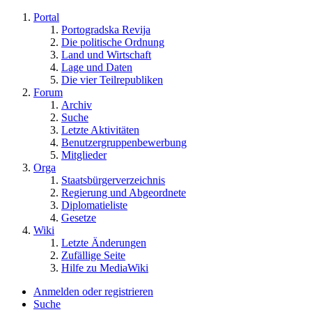
Portal
Portogradska Revija
Die politische Ordnung
Land und Wirtschaft
Lage und Daten
Die vier Teilrepubliken
Forum
Archiv
Suche
Letzte Aktivitäten
Benutzergruppenbewerbung
Mitglieder
Orga
Staatsbürgerverzeichnis
Regierung und Abgeordnete
Diplomatieliste
Gesetze
Wiki
Letzte Änderungen
Zufällige Seite
Hilfe zu MediaWiki
Anmelden oder registrieren
Suche