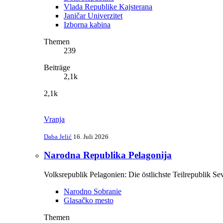
Vlada Republike Kajsterana
Janičar Univerzitet
Izborna kabina
Themen
239
Beiträge
2,1k
2,1k
Vranja
Daba Jelić
16. Juli 2026
Narodna Republika Pelagonija
Volksrepublik Pelagonien: Die östlichste Teilrepublik S
Narodno Sobranie
Glasačko mesto
Themen