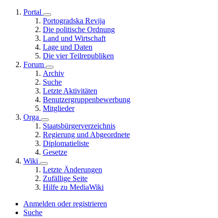
Portal
Portogradska Revija
Die politische Ordnung
Land und Wirtschaft
Lage und Daten
Die vier Teilrepubliken
Forum
Archiv
Suche
Letzte Aktivitäten
Benutzergruppenbewerbung
Mitglieder
Orga
Staatsbürgerverzeichnis
Regierung und Abgeordnete
Diplomatieliste
Gesetze
Wiki
Letzte Änderungen
Zufällige Seite
Hilfe zu MediaWiki
Anmelden oder registrieren
Suche