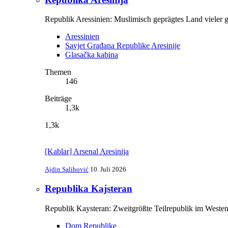
Republik Aressinien: Muslimisch geprägtes Land vieler g
Aressinien
Savjet Građana Republike Aresinije
Glasačka kabina
Themen
146
Beiträge
1,3k
1,3k
[Kablar] Arsenal Aresinija
Ajdin Salihović
10. Juli 2026
Republika Kajsteran
Republik Kaysteran: Zweitgrößte Teilrepublik im Westen
Dom Republike