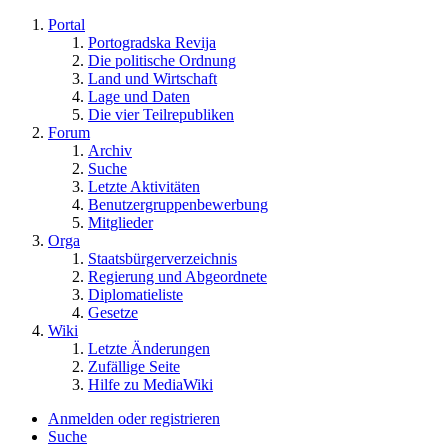
Portal
Portogradska Revija
Die politische Ordnung
Land und Wirtschaft
Lage und Daten
Die vier Teilrepubliken
Forum
Archiv
Suche
Letzte Aktivitäten
Benutzergruppenbewerbung
Mitglieder
Orga
Staatsbürgerverzeichnis
Regierung und Abgeordnete
Diplomatieliste
Gesetze
Wiki
Letzte Änderungen
Zufällige Seite
Hilfe zu MediaWiki
Anmelden oder registrieren
Suche