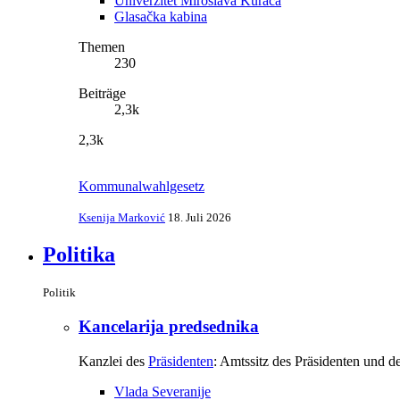
Univerzitet Miroslava Kuraća
Glasačka kabina
Themen
230
Beiträge
2,3k
2,3k
Kommunalwahlgesetz
Ksenija Marković
18. Juli 2026
Politika
Politik
Kancelarija predsednika
Kanzlei des
Präsidenten
: Amtssitz des Präsidenten und d
Vlada Severanije