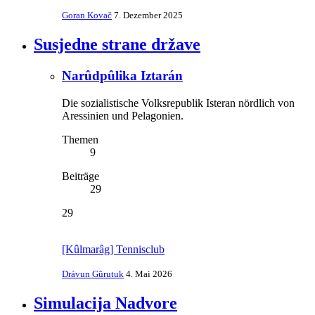
Goran Kovač
7. Dezember 2025
Susjedne strane države
Narûdpûlika Iztarán
Die sozialistische Volksrepublik Isteran nördlich von
Aressinien und Pelagonien.
Themen
9
Beiträge
29
29
[Kûlmarâg] Tennisclub
Drávun Gûrutuk
4. Mai 2026
Simulacija Nadvore