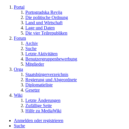
Portal
Portogradska Revija
Die politische Ordnung
Land und Wirtschaft
Lage und Daten
Die vier Teilrepubliken
Forum
Archiv
Suche
Letzte Aktivitäten
Benutzergruppenbewerbung
Mitglieder
Orga
Staatsbürgerverzeichnis
Regierung und Abgeordnete
Diplomatieliste
Gesetze
Wiki
Letzte Änderungen
Zufällige Seite
Hilfe zu MediaWiki
Anmelden oder registrieren
Suche